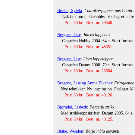
Becker, Sylvia
:
Charakterpuppen aus Cernit un
Tysk bok om dukkehobby. Vedlagt et hefte der t
Pris: 80 kr Best. nr. 59540.
Bergene, Lise
:
Julens lappebok
.
Cappelen Hobby 2004. 64 s. Stort format. G
Pris: 80 kr Best. nr. 48351.
Bergene, Lise
:
Lises lappetepper
.
Cappelen Damm 2008. 79 s. Stort format. Ri
Pris: 80 kr Best. nr. 26684.
Bergene, Lise og Annie Eikenes
:
Frittgående
Nye teknikker. Ny inspirasjon. Forlaget Alle
Pris: 80 kr Best. nr. 49126.
Bjørndal, Lisbeth
:
Fargerik strikk
.
Med strikkeoppskrifter. Damm 2005. 64 s. St
Pris: 80 kr Best. nr. 49125.
Blake, Wendon
:
Börja måla akvarell
.