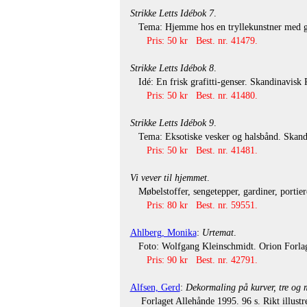
Strikke Letts Idébok 7
.
Tema: Hjemme hos en tryllekunstner med garn
Pris: 50 kr Best. nr. 41479.
Strikke Letts Idébok 8
.
Idé: En frisk grafitti-genser. Skandinavisk Pr
Pris: 50 kr Best. nr. 41480.
Strikke Letts Idébok 9
.
Tema: Eksotiske vesker og halsbånd. Skandina
Pris: 50 kr Best. nr. 41481.
Vi vever til hjemmet
.
Møbelstoffer, sengetepper, gardiner, portiere
Pris: 80 kr Best. nr. 59551.
Ahlberg, Monika
:
Urtemat
.
Foto: Wolfgang Kleinschmidt. Orion Forlag 
Pris: 90 kr Best. nr. 42791.
Alfsen, Gerd
:
Dekormaling på kurver, tre og 
Forlaget Allehånde 1995. 96 s. Rikt illustre