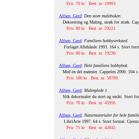
Pris: 70 kr Best. nr. 10993.
Alfsen, Gerd
:
Den store maleboken
.
Dekorering og Maling, strøk for strøk. Cappe
Pris: 80 kr Best. nr. 29221.
Alfsen, Gerd
:
Familiens hobbyverksted
.
Forlaget Allehånde 1993. 164 s. Stort format
Pris: 80 kr Best. nr. 19230.
Alfsen, Gerd
:
Hele familiens hobbybok
.
Med en del mønster. Cappelen 2000. 104 s. S
Pris: 100 kr Best. nr. 58789.
Alfsen, Gerd
:
Malerglede 1
.
Slik dekormaler du stort og smått. Stort form
Pris: 70 kr Best. nr. 45956.
Alfsen, Gerd
:
Naturmaterialer for hele famili
LibriArte 1997. 64 s. Stort format. Gjennom
Pris: 75 kr Best. nr. 42842.