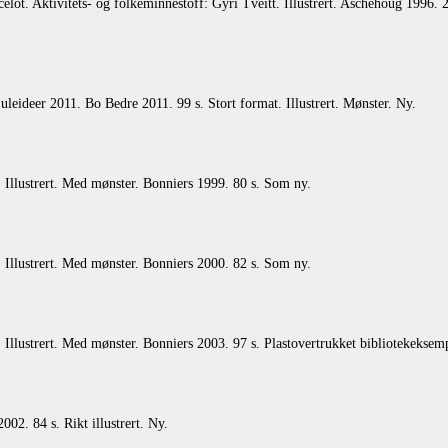
ot. Aktivitets- og folkeminnestoff: Gyri Tveitt. Illustrert. Aschehoug 1996. 2
deer 2011. Bo Bedre 2011. 99 s. Stort format. Illustrert. Mønster. Ny.
Illustrert. Med mønster. Bonniers 1999. 80 s. Som ny.
Illustrert. Med mønster. Bonniers 2000. 82 s. Som ny.
Illustrert. Med mønster. Bonniers 2003. 97 s. Plastovertrukket bibliotekeksemp
02. 84 s. Rikt illustrert. Ny.