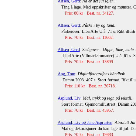
Alfsen, Gerd
:
Nå er det jul igjen
.
Ting å lage. Med oppskrifter og mønster. Cap
Pris: 80 kr Best. nr. 34127.
Alfsen, Gerd
:
Påske i by og land
.
Påskeideer. LibriArte U.å. 71 s. Rikt illustr
Pris: 70 kr Best. nr. 11602.
Alfsen, Gerd
:
Smågaver - klippe, lime, male
.
LibriArte (Villmarksromaner) U.å. 61 s. Stor
Pris: 70 kr Best. nr. 13899.
Ang, Tom
:
Digitalfotografens håndbok
.
Damm 2003. 407 s. Stort format. Rikt illust
Pris: 110 kr Best. nr. 36718.
Asplund, Liv
:
Mal, trykk og tegn på tekstil
.
Stort format. Gjennomillustrert. Damm 2002.
Pris: 70 kr Best. nr. 45957.
Asplund, Liv og Jane Asprusten
:
Absolutt Jul
Mat og dekorasjoner du kan lage til jul. Dam
Pris: 70 kr Best. nr. 19883.