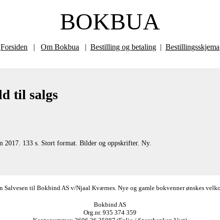
BOKBUA
Forsiden
|
Om Bokbua
|
Bestilling og betaling
|
Bestillingsskjema
d til salgs
2017. 133 s. Stort format. Bilder og oppskrifter. Ny.
ørn Salvesen til Bokbind AS v/Njaal Kværnes. Nye og gamle bokvenner ønskes velkomm
Bokbind AS
Org.nr. 935 374 359