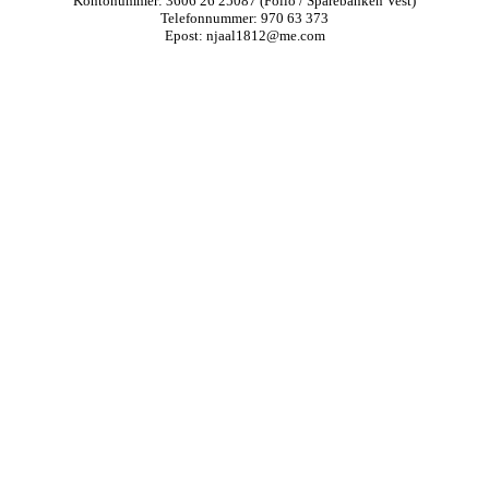
Kontonummer: 3606 26 25087 (Folio / Sparebanken Vest)
Telefonnummer: 970 63 373
Epost: njaal1812@me.com