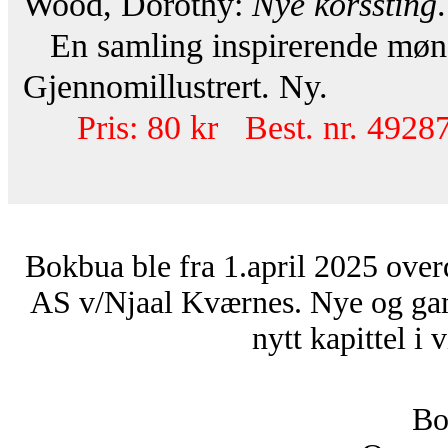
Wood, Dorothy:
Nye korssting
.
En samling inspirerende mønst
Gjennomillustrert. Ny.
Pris: 80 kr Best. nr. 49287
Bokbua ble fra 1.april 2025 over
AS v/Njaal Kværnes. Nye og ga
nytt kapittel i 
Bo