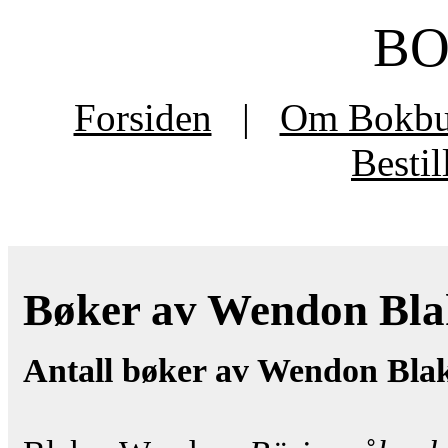
B
Forsiden
|
Om Bokb
Besti
Bøker av Wendon Blake
Antall bøker av Wendon Blak