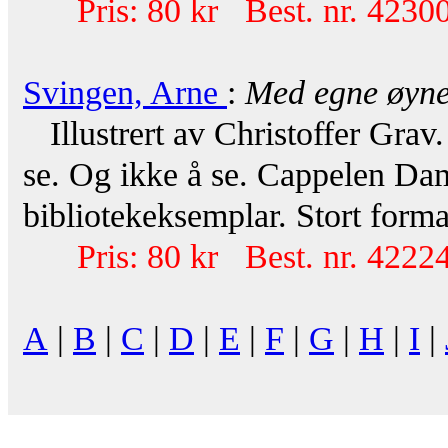
Pris: 80 kr Best. nr. 42300
Svingen, Arne
:
Med egne øyn
Illustrert av Christoffer Grav
se. Og ikke å se. Cappelen Da
bibliotekeksemplar. Stort forma
Pris: 80 kr Best. nr. 42224
A
|
B
|
C
|
D
|
E
|
F
|
G
|
H
|
I
|