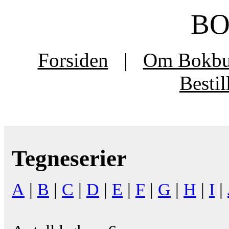
B
Forsiden
|
Om Bokb
Besti
Tegneserier
A
|
B
|
C
|
D
|
E
|
F
|
G
|
H
|
I
|