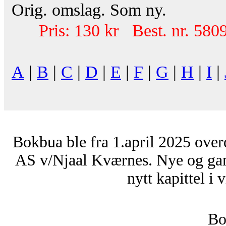
Orig. omslag. Som ny.
Pris: 130 kr Best. nr. 580
A
|
B
|
C
|
D
|
E
|
F
|
G
|
H
|
I
|
Bokbua ble fra 1.april 2025 over
AS v/Njaal Kværnes. Nye og ga
nytt kapittel i 
Bo