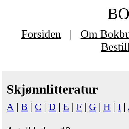
B
Forsiden
|
Om Bokb
Besti
Skjønnlitteratur
A
|
B
|
C
|
D
|
E
|
F
|
G
|
H
|
I
|