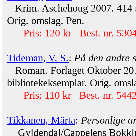
Krim. Aschehoug 2007. 414 s. 
Orig. omslag. Pen.
Pris: 120 kr Best. nr. 530
Tideman, V. S.
:
På den andre 
Roman. Forlaget Oktober 2011
bibliotekeksemplar. Orig. omsla
Pris: 110 kr Best. nr. 544
Tikkanen, Märta
:
Personlige a
Gyldendal/Cappelens Bokklubb