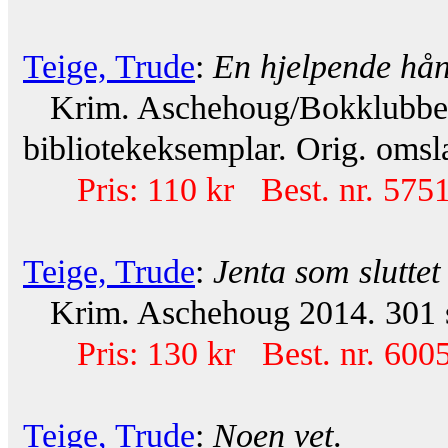
Teige, Trude
:
En hjelpende hå
Krim. Aschehoug/Bokklubben 2
bibliotekeksemplar. Orig. omsl
Pris: 110 kr Best. nr. 575
Teige, Trude
:
Jenta som sluttet
Krim. Aschehoug 2014. 301 s.
Pris: 130 kr Best. nr. 600
Teige, Trude
:
Noen vet
.