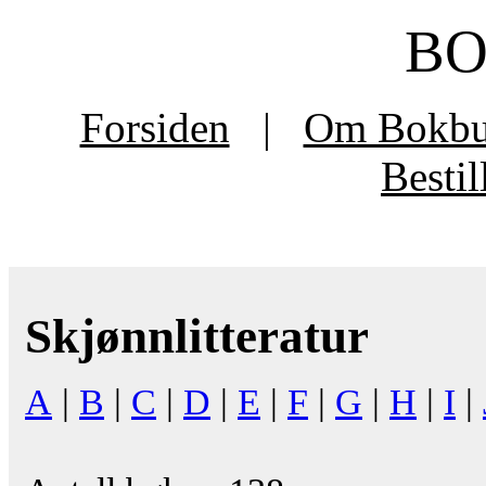
B
Forsiden
|
Om Bokb
Besti
Skjønnlitteratur
A
|
B
|
C
|
D
|
E
|
F
|
G
|
H
|
I
|