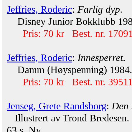
Jeffries, Roderic
:
Farlig dyp
.
Disney Junior Bokklubb 1987
Pris: 70 kr Best. nr. 17091
Jeffries, Roderic
:
Innesperret
.
Damm (Høyspenning) 1984. 1
Pris: 70 kr Best. nr. 39511
Jenseg, Grete Randsborg
:
Den 
Illustrert av Trond Bredesen.
63 s. Ny.