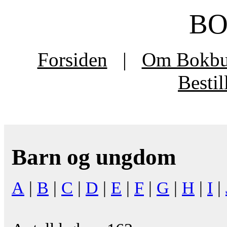
B
Forsiden
|
Om Bokb
Besti
Barn og ungdom
A
|
B
|
C
|
D
|
E
|
F
|
G
|
H
|
I
|