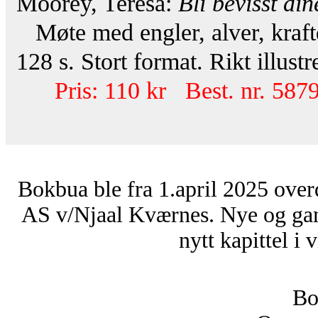
Moorey, Teresa:
Bli bevisst di
Møte med engler, alver, kraf
128 s. Stort format. Rikt illust
Pris: 110 kr Best. nr. 587
Bokbua ble fra 1.april 2025 over
AS v/Njaal Kværnes. Nye og ga
nytt kapittel i 
Bo