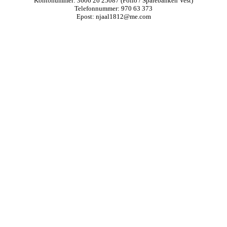
Kontonummer: 3606 26 25087 (Folio / Sparebanken Vest)
Telefonnummer: 970 63 373
Epost: njaal1812@me.com