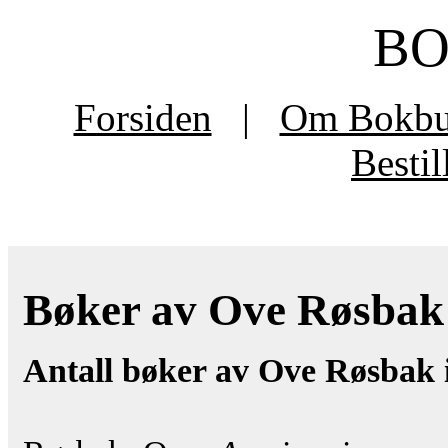
B
Forsiden
|
Om Bokb
Besti
Bøker av Ove Røsbak t
Antall bøker av Ove Røsbak 