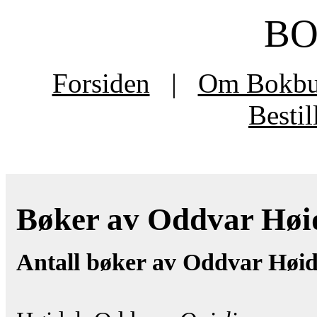
B
Forsiden
|
Om Bokb
Besti
Bøker av Oddvar Høida
Antall bøker av Oddvar Høid