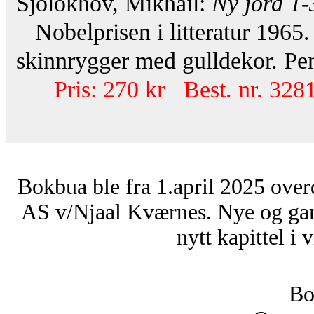
Sjolokhov, Mikhail:
Ny jord 1-
Nobelprisen i litteratur 1965
skinnrygger med gulldekor. Pe
Pris: 270 kr Best. nr. 328
Bokbua ble fra 1.april 2025 over
AS v/Njaal Kværnes. Nye og ga
nytt kapittel i 
Bo