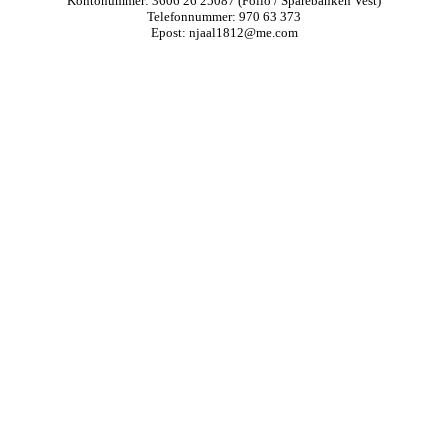
Kontonummer: 3606 26 25087 (Folio / Sparebanken Vest)
Telefonnummer: 970 63 373
Epost: njaal1812@me.com