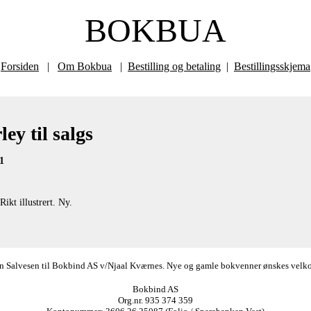
BOKBUA
Forsiden
|
Om Bokbua
|
Bestilling og betaling
|
Bestillingsskjema
ey til salgs
1
kt illustrert. Ny.
ørn Salvesen til Bokbind AS v/Njaal Kværnes. Nye og gamle bokvenner ønskes velkomm
Bokbind AS
Org.nr. 935 374 359