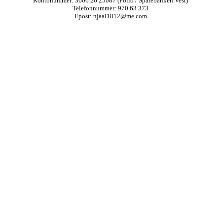
Kontonummer: 3606 26 25087 (Folio / Sparebanken Vest)
Telefonnummer: 970 63 373
Epost: njaal1812@me.com