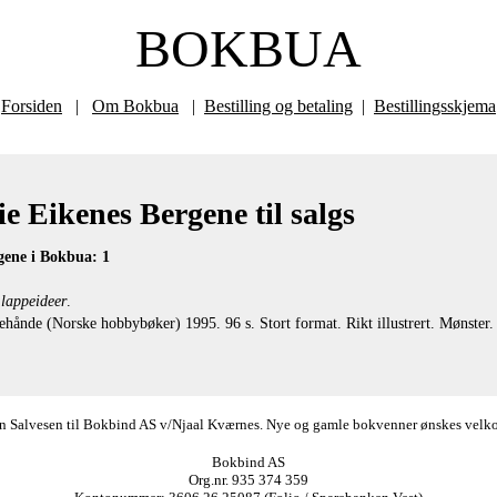
BOKBUA
Forsiden
|
Om Bokbua
|
Bestilling og betaling
|
Bestillingsskjema
e Eikenes Bergene til salgs
gene i Bokbua: 1
 lappeideer
.
hånde (Norske hobbybøker) 1995. 96 s. Stort format. Rikt illustrert. Mønster.
ørn Salvesen til Bokbind AS v/Njaal Kværnes. Nye og gamle bokvenner ønskes velkomm
Bokbind AS
Org.nr. 935 374 359