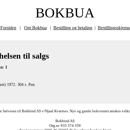
BOKBUA
Forsiden
|
Om Bokbua
|
Bestilling og betaling
|
Bestillingsskjema
elsen til salgs
a: 1
ket) 1972. 304 s. Pen.
ørn Salvesen til Bokbind AS v/Njaal Kværnes. Nye og gamle bokvenner ønskes velkomm
Bokbind AS
Org.nr. 935 374 359