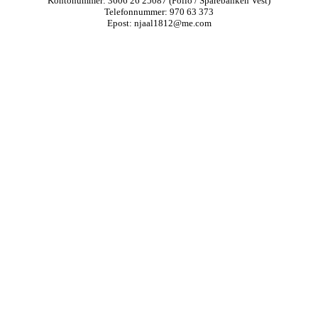
Kontonummer: 3606 26 25087 (Folio / Sparebanken Vest)
Telefonnummer: 970 63 373
Epost: njaal1812@me.com