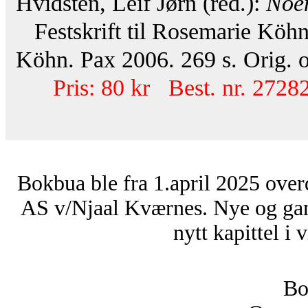
Hvidsten, Leif Jørn (red.):
Noen
Festskrift til Rosemarie Köhn
Köhn. Pax 2006. 269 s. Orig. 
Pris: 80 kr Best. nr. 27282
Bokbua ble fra 1.april 2025 over
AS v/Njaal Kværnes. Nye og ga
nytt kapittel i 
Bo