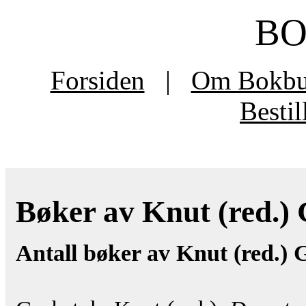
B
Forsiden
|
Om Bokb
Besti
Bøker av Knut (red.) G
Antall bøker av Knut (red.) 