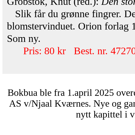
Grobstok, Knut (red.):
Den sto
Slik får du grønne fingrer. De
blomstervinduet. Orion forlag 19
Som ny.
Pris: 80 kr Best. nr. 47270
Bokbua ble fra 1.april 2025 over
AS v/Njaal Kværnes. Nye og ga
nytt kapittel i 