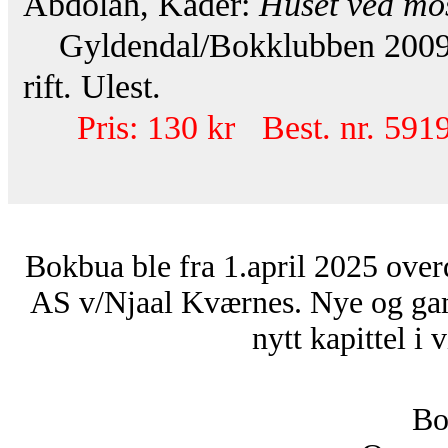
Abdolah, Kader:
Huset ved mo
Gyldendal/Bokklubben 2009. 3
rift. Ulest.
Pris: 130 kr Best. nr. 591
Bokbua ble fra 1.april 2025 over
AS v/Njaal Kværnes. Nye og ga
nytt kapittel i 
Bo