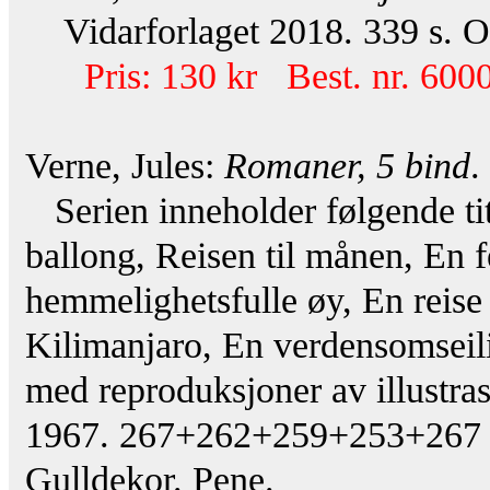
Vidarforlaget 2018. 339 s. Or
Pris: 130 kr Best. nr. 600
Verne, Jules:
Romaner, 5 bind
.
Serien inneholder følgende title
ballong, Reisen til månen, En 
hemmelighetsfulle øy, En reis
Kilimanjaro, En verdensomseilin
med reproduksjoner av illustra
1967. 267+262+259+253+267 s.
Gulldekor. Pene.