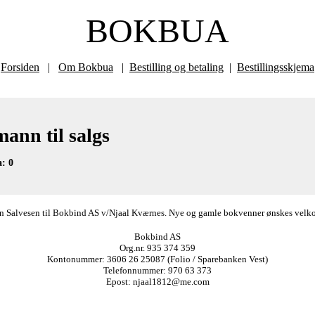
BOKBUA
Forsiden
|
Om Bokbua
|
Bestilling og betaling
|
Bestillingsskjema
ann til salgs
: 0
ørn Salvesen til Bokbind AS v/Njaal Kværnes. Nye og gamle bokvenner ønskes velkomm
Bokbind AS
Org.nr. 935 374 359
Kontonummer: 3606 26 25087 (Folio / Sparebanken Vest)
Telefonnummer: 970 63 373
Epost: njaal1812@me.com