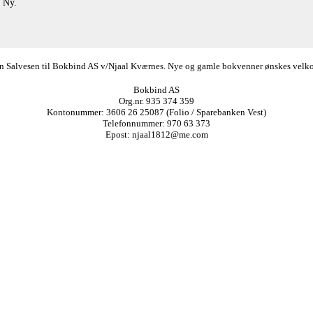
 Ny.
ørn Salvesen til Bokbind AS v/Njaal Kværnes. Nye og gamle bokvenner ønskes velkomm
Bokbind AS
Org.nr. 935 374 359
Kontonummer: 3606 26 25087 (Folio / Sparebanken Vest)
Telefonnummer: 970 63 373
Epost: njaal1812@me.com