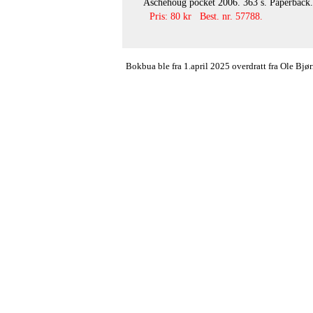
Aschehoug pocket 2006. 363 s. Paperback.
Pris: 80 kr Best. nr. 57788.
Bokbua ble fra 1.april 2025 overdratt fra Ole Bj