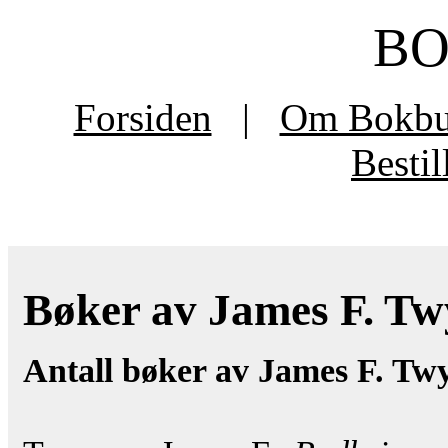
B
Forsiden
|
Om Bokb
Besti
Bøker av James F. Twy
Antall bøker av James F. Tw