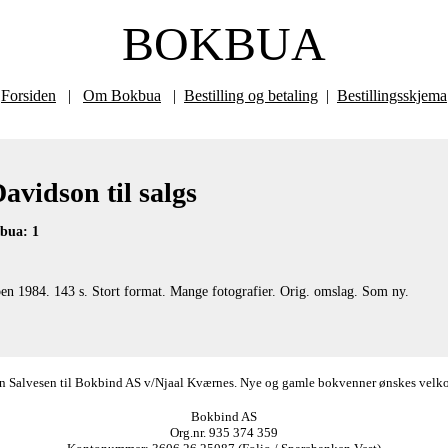
BOKBUA
Forsiden
|
Om Bokbua
|
Bestilling og betaling
|
Bestillingsskjema
avidson til salgs
kbua: 1
1984. 143 s. Stort format. Mange fotografier. Orig. omslag. Som ny.
ørn Salvesen til Bokbind AS v/Njaal Kværnes. Nye og gamle bokvenner ønskes velkomm
Bokbind AS
Org.nr. 935 374 359