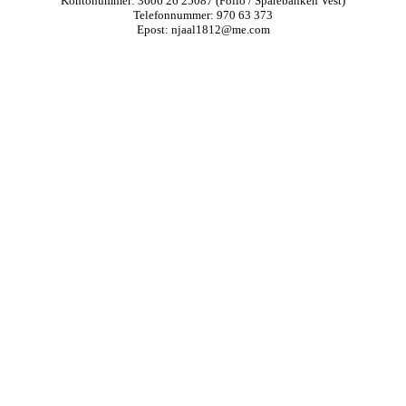
Kontonummer: 3606 26 25087 (Folio / Sparebanken Vest)
Telefonnummer: 970 63 373
Epost: njaal1812@me.com