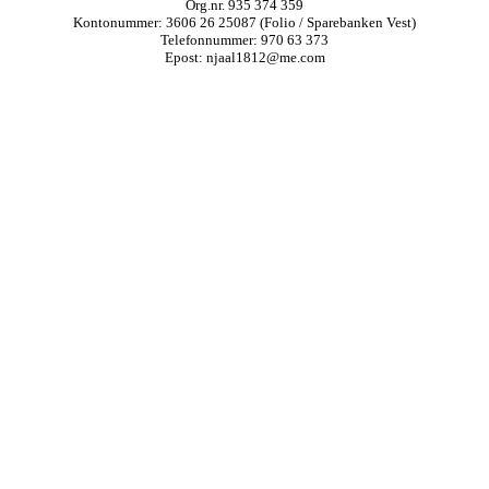
Org.nr. 935 374 359
Kontonummer: 3606 26 25087 (Folio / Sparebanken Vest)
Telefonnummer: 970 63 373
Epost: njaal1812@me.com