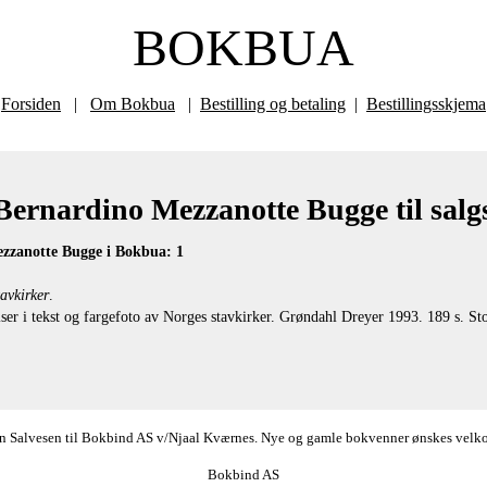
BOKBUA
Forsiden
|
Om Bokbua
|
Bestilling og betaling
|
Bestillingsskjema
ernardino Mezzanotte Bugge til salg
zzanotte Bugge i Bokbua: 1
avkirker
.
r i tekst og fargefoto av Norges stavkirker. Grøndahl Dreyer 1993. 189 s. Stor
ørn Salvesen til Bokbind AS v/Njaal Kværnes. Nye og gamle bokvenner ønskes velkomm
Bokbind AS