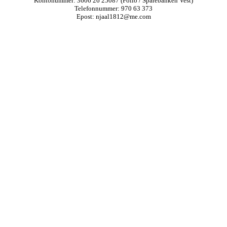
Kontonummer: 3606 26 25087 (Folio / Sparebanken Vest)
Telefonnummer: 970 63 373
Epost: njaal1812@me.com