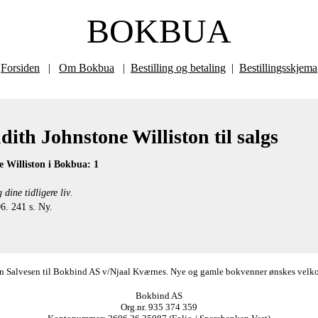
BOKBUA
Forsiden
|
Om Bokbua
|
Bestilling og betaling
|
Bestillingsskjema
ith Johnstone Williston til salgs
 Williston i Bokbua: 1
dine tidligere liv
.
. 241 s. Ny.
ørn Salvesen til Bokbind AS v/Njaal Kværnes. Nye og gamle bokvenner ønskes velkomm
Bokbind AS
Org.nr. 935 374 359