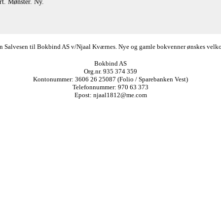
rt. Mønster. Ny.
ørn Salvesen til Bokbind AS v/Njaal Kværnes. Nye og gamle bokvenner ønskes velkomm
Bokbind AS
Org.nr. 935 374 359
Kontonummer: 3606 26 25087 (Folio / Sparebanken Vest)
Telefonnummer: 970 63 373
Epost: njaal1812@me.com