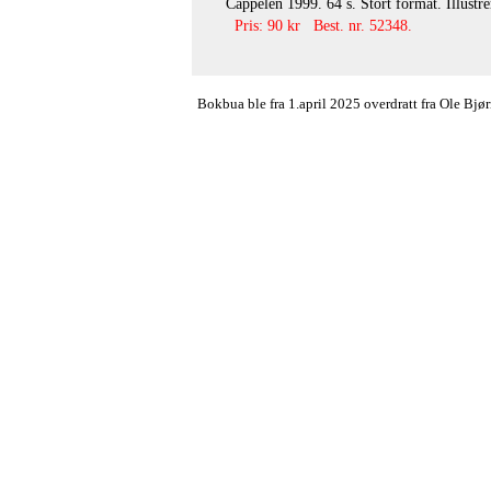
Cappelen 1999. 64 s. Stort format. Illustre
Pris: 90 kr Best. nr. 52348.
Bokbua ble fra 1.april 2025 overdratt fra Ole Bj