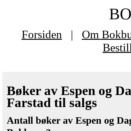
B
Forsiden
|
Om Bokb
Besti
Bøker av Espen og D
Farstad til salgs
Antall bøker av Espen og Da