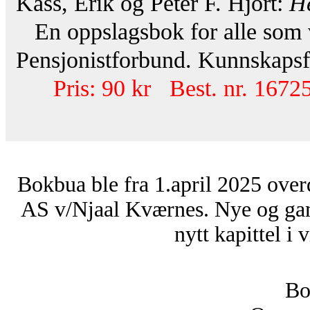
Kåss, Erik og Peter F. Hjort:
He
En oppslagsbok for alle som vi
Pensjonistforbund. Kunnskapsf
Pris: 90 kr Best. nr. 16725
Bokbua ble fra 1.april 2025 over
AS v/Njaal Kværnes. Nye og ga
nytt kapittel i 
Bo