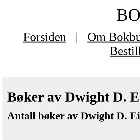
B
Forsiden
|
Om Bokb
Besti
Bøker av Dwight D. Ei
Antall bøker av Dwight D. E