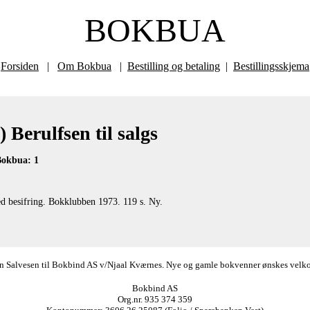
BOKBUA
Forsiden
|
Om Bokbua
|
Bestilling og betaling
|
Bestillingsskjema
 Berulfsen til salgs
 Bokbua: 1
d besifring. Bokklubben 1973. 119 s. Ny.
ørn Salvesen til Bokbind AS v/Njaal Kværnes. Nye og gamle bokvenner ønskes velkomm
Bokbind AS
Org.nr. 935 374 359