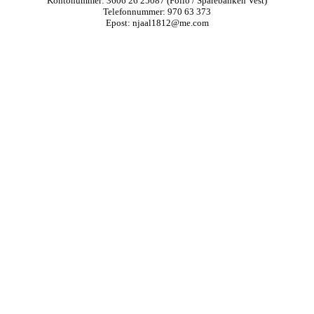
Kontonummer: 3606 26 25087 (Folio / Sparebanken Vest)
Telefonnummer: 970 63 373
Epost: njaal1812@me.com