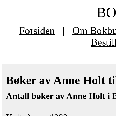
B
Forsiden
|
Om Bokb
Besti
Bøker av Anne Holt ti
Antall bøker av Anne Holt i 