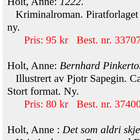
Holt, Anne:
1222
.
Kriminalroman. Piratforlaget 
ny.
Pris: 95 kr Best. nr. 33707
Holt, Anne:
Bernhard Pinkerto
Illustrert av Pjotr Sapegin. 
Stort format. Ny.
Pris: 80 kr Best. nr. 37400
Holt, Anne :
Det som aldri skje