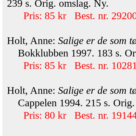
239 s. Orig. omslag. Ny.
Pris: 85 kr Best. nr. 29200
Holt, Anne:
Salige er de som tø
Bokklubben 1997. 183 s. Ori
Pris: 85 kr Best. nr. 10281
Holt, Anne:
Salige er de som tø
Cappelen 1994. 215 s. Orig. 
Pris: 80 kr Best. nr. 19144