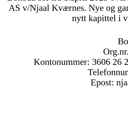
AS v/Njaal Kværnes. Nye og ga
nytt kapittel i 
Bo
Org.nr
Kontonummer: 3606 26 25
Telefonnu
Epost: n