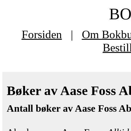
B
Forsiden
|
Om Bokb
Besti
Bøker av Aase Foss A
Antall bøker av Aase Foss A