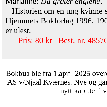
Marianne:
Da gråter englene
.
Historien om en ung kvinne som
Hjemmets Bokforlag 1996. 190 
er ulest.
Pris: 80 kr Best. nr. 48576
Bokbua ble fra 1.april 2025 over
AS v/Njaal Kværnes. Nye og ga
nytt kapittel i 